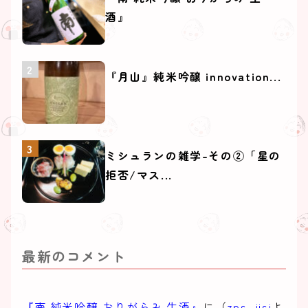
酒』
『月山』純米吟醸 innovation...
ミシュランの雑学-その②「星の
拒否/マス...
最新のコメント
『南 純米吟醸 おりがらみ 生酒』
に（
zps_iisi
よ