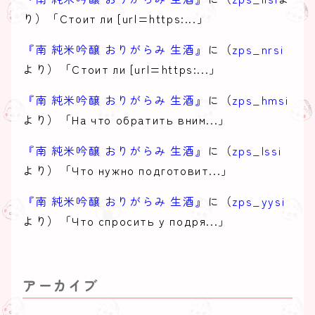
り）「Стоит ли [url=https:...」
『南 純米吟醸 おりがらみ 生酒』
に（
zps_nrsi
より）「Стоит ли [url=https:...」
『南 純米吟醸 おりがらみ 生酒』
に（
zps_hmsi
より）「На что обратить вним...」
『南 純米吟醸 おりがらみ 生酒』
に（
zps_lssi
より）「Что нужно подготовит...」
『南 純米吟醸 おりがらみ 生酒』
に（
zps_yysi
より）「Что спросить у подря...」
アーカイブ