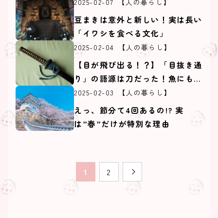
2025-02-07
【人の暮らし】
豆まきは意外と新しい！実は長い
「イワシを食べる文化」
2025-02-04
【人の暮らし】
【目が飛び出る！？】「目抜き通
り」の語源は刀だった！魚にもい
る「めぬけ」！
2025-02-03
【人の暮らし】
えっ、節分て4回あるの!? 実
は”春”だけが特別な理由
1
2