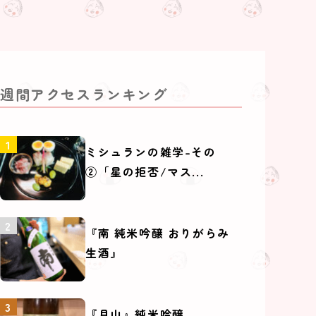
週間アクセスランキング
ミシュランの雑学-その
②「星の拒否/マス...
『南 純米吟醸 おりがらみ
生酒』
『月山』純米吟醸