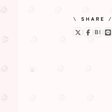
サウナ事情！
\ SHARE 
B!