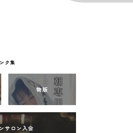
ンク集
物販
ンサロン入会