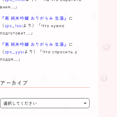
вним...」
『南 純米吟醸 おりがらみ 生酒』
に
（
zps_lssi
より）「Что нужно
подготовит...」
『南 純米吟醸 おりがらみ 生酒』
に
（
zps_yysi
より）「Что спросить у
подря...」
アーカイブ