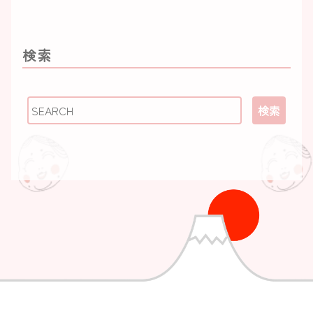
【季節の食材】
【季節の魚】
【料理用語】
検索
【日本酒】
【都道府県のいいとこ】
行ってみたい国
検索
食いしん坊万歳！世界の食べ物