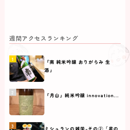
週間アクセスランキング
『南 純米吟醸 おりがらみ 生
酒』
『月山』純米吟醸 innovation...
ミシュランの雑学-その②「星の