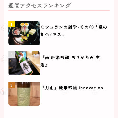
週間アクセスランキング
ミシュランの雑学-その②「星の
拒否/マス...
『南 純米吟醸 おりがらみ 生
酒』
『月山』純米吟醸 innovation...