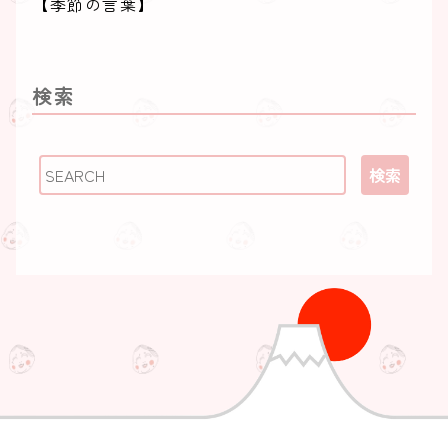
【季節の言葉】
【季節の食材】
【季節の魚】
【料理用語】
検索
【日本酒】
【都道府県のいいとこ】
行ってみたい国
検索
食いしん坊万歳！世界の食べ物