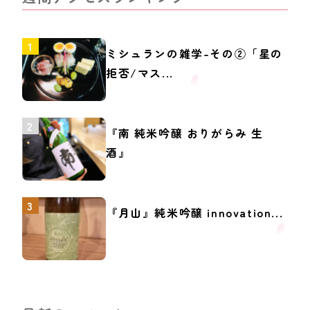
ミシュランの雑学-その②「星の
拒否/マス...
『南 純米吟醸 おりがらみ 生
酒』
『月山』純米吟醸 innovation...