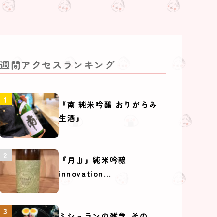
週間アクセスランキング
『南 純米吟醸 おりがらみ
生酒』
『月山』純米吟醸
innovation...
ミシュランの雑学-その