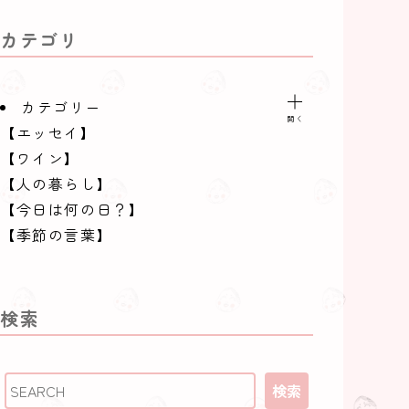
カテゴリ
カテゴリー
【エッセイ】
【ワイン】
【人の暮らし】
【今日は何の日？】
【季節の言葉】
【季節の食材】
【季節の魚】
【料理用語】
検索
【日本酒】
【都道府県のいいとこ】
行ってみたい国
検索