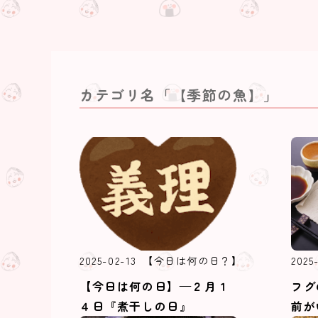
カテゴリ名「【季節の魚】」
2025-02-13
【今日は何の日？】
2025
【今日は何の日】—２月１
フグ
４日『煮干しの日』
前が