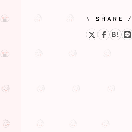
\ SHARE 
B!