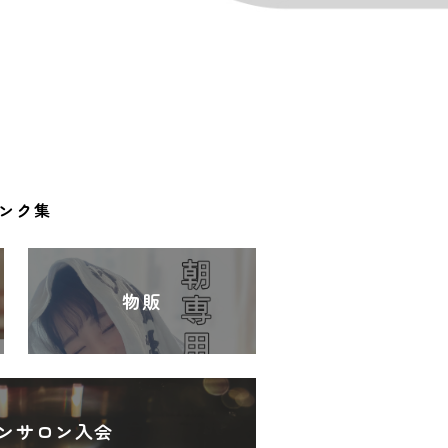
ンク集
物販
ンサロン入会