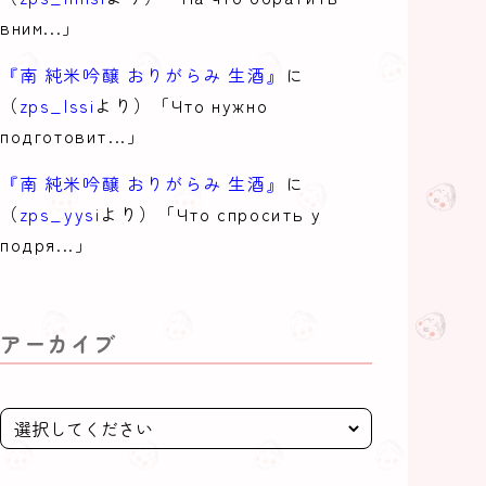
вним...」
『南 純米吟醸 おりがらみ 生酒』
に
（
zps_lssi
より）「Что нужно
подготовит...」
『南 純米吟醸 おりがらみ 生酒』
に
（
zps_yysi
より）「Что спросить у
подря...」
アーカイブ